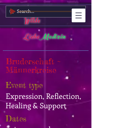
Wilde
Liebe
Medizin
Bruderschaft ~
Männerkreise
Event type
Expression, Reflection,
Healing & Support
Dates